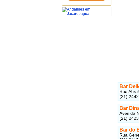
Bar Deli
Rua Abraã
(21) 244
Bar Din
Avenida N
(21) 242
Bar do 
Rua Genera