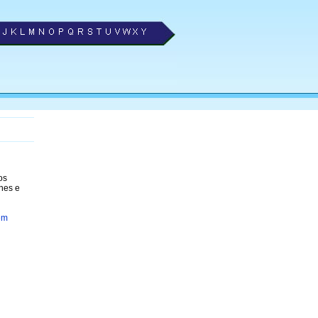
os
nes e
em