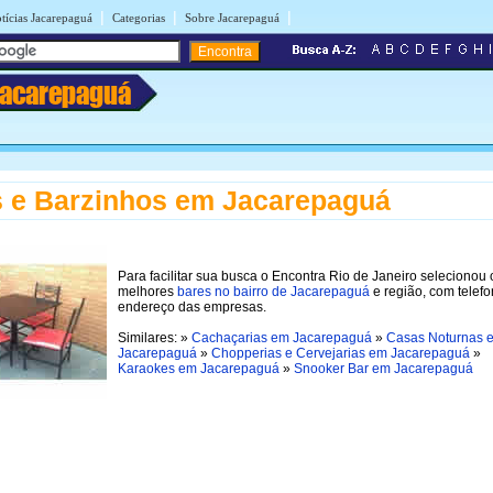
|
|
|
tícias Jacarepaguá
Categorias
Sobre Jacarepaguá
Jacarepaguá
 e Barzinhos em Jacarepaguá
Para facilitar sua busca o Encontra Rio de Janeiro selecionou 
melhores
bares no bairro de Jacarepaguá
e região, com telefo
endereço das empresas.
Similares: »
Cachaçarias em Jacarepaguá
»
Casas Noturnas 
Jacarepaguá
»
Chopperias e Cervejarias em Jacarepaguá
»
Karaokes em Jacarepaguá
»
Snooker Bar em Jacarepaguá