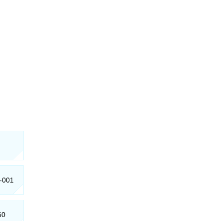
0-001
60