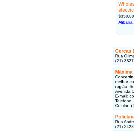
Cercas E
Rua Olimp
(21) 352
Máxima 
Concertin
melhor cu
região. S
Avenida C
E-mail: 
Telefone:
Celular: 
Polickm
Rua André
(21) 242