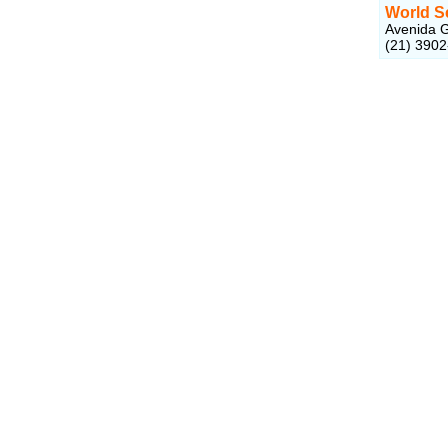
World S
Avenida G
(21) 390