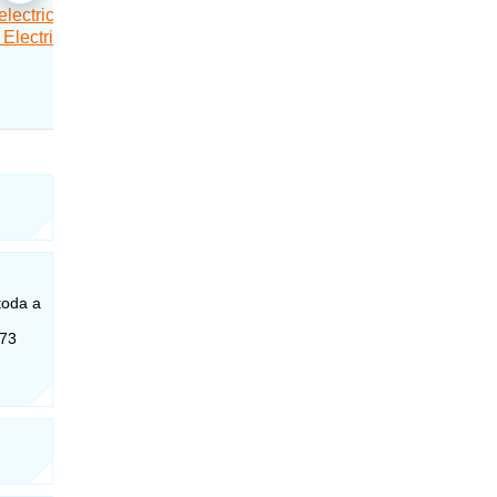
toda a
073