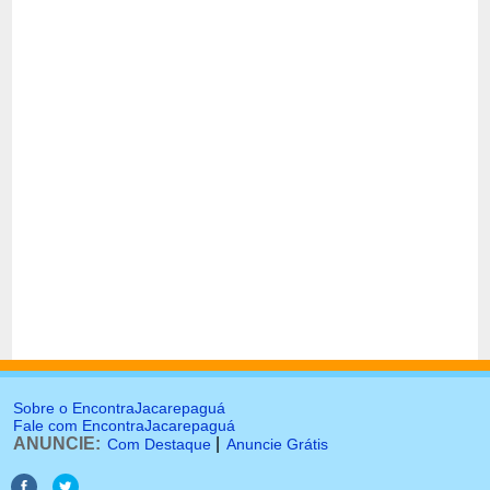
Sobre o EncontraJacarepaguá
Fale com EncontraJacarepaguá
ANUNCIE:
|
Com Destaque
Anuncie Grátis