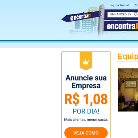
|
Página Inicial
No
encontra
Equi