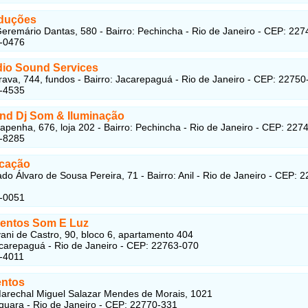
duções
eremário Dantas, 580 - Bairro: Pechincha - Rio de Janeiro - CEP: 22
3-0476
io Sound Services
rava, 744, fundos - Bairro: Jacarepaguá - Rio de Janeiro - CEP: 22750
6-4535
nd Dj Som & Iluminação
apenha, 676, loja 202 - Bairro: Pechincha - Rio de Janeiro - CEP: 227
2-8285
ocação
do Álvaro de Sousa Pereira, 71 - Bairro: Anil - Rio de Janeiro - CEP: 
2-0051
entos Som E Luz
ni de Castro, 90, bloco 6, apartamento 404
acarepaguá - Rio de Janeiro - CEP: 22763-070
-4011
ntos
arechal Miguel Salazar Mendes de Morais, 1021
aquara - Rio de Janeiro - CEP: 22770-331