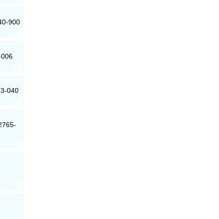
740-900
-006
43-040
22765-