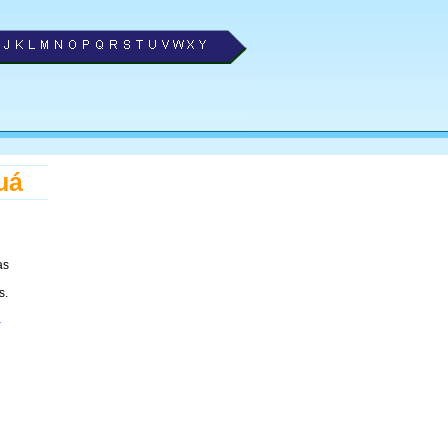
uá
as
s.
á