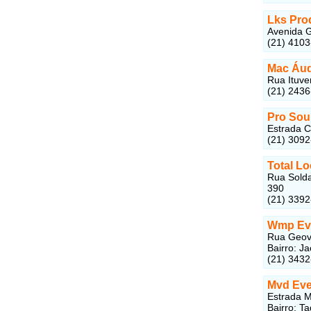
Lks Pro
Avenida G
(21) 410
Mac Áud
Rua Ituve
(21) 243
Pro Sou
Estrada C
(21) 309
Total L
Rua Solda
390
(21) 339
Wmp Ev
Rua Geova
Bairro: J
(21) 3432
Mvd Eve
Estrada M
Bairro: T