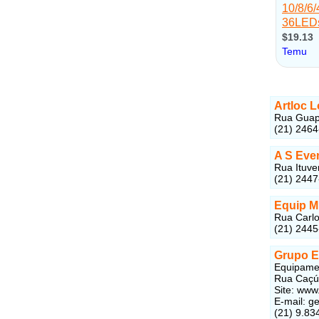
Artloc 
Rua Guapo
(21) 246
A S Eve
Rua Ituve
(21) 244
Equip M
Rua Carlo
(21) 244
Grupo E
Equipamen
Rua Caçú,
Site: ww
E-mail: 
(21) 9.83