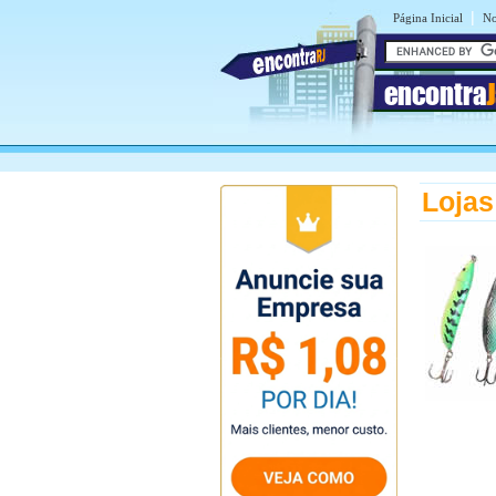
|
Página Inicial
No
encontra
Lojas