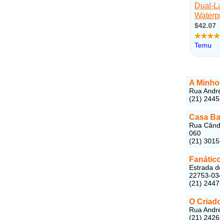
A Minho
Rua André
(21) 244
Casa Ba
Rua Cândi
060
(21) 301
Fanátic
Estrada d
22753-03
(21) 244
O Criad
Rua André
(21) 242