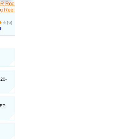
320-
CEP: