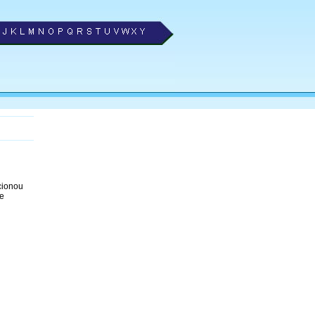
ecionou
e