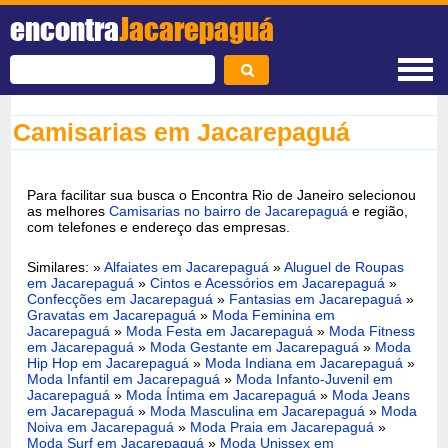
encontra
Jacarepaguá
Camisarias em Jacarepaguá
Para facilitar sua busca o Encontra Rio de Janeiro selecionou
as melhores
Camisarias no bairro de Jacarepaguá
e região,
com telefones e endereço das empresas.
Similares: »
Alfaiates em Jacarepaguá
»
Aluguel de Roupas
em Jacarepaguá
»
Cintos e Acessórios em Jacarepaguá
»
Confecções em Jacarepaguá
»
Fantasias em Jacarepaguá
»
Gravatas em Jacarepaguá
»
Moda Feminina em
Jacarepaguá
»
Moda Festa em Jacarepaguá
»
Moda Fitness
em Jacarepaguá
»
Moda Gestante em Jacarepaguá
»
Moda
Hip Hop em Jacarepaguá
»
Moda Indiana em Jacarepaguá
»
Moda Infantil em Jacarepaguá
»
Moda Infanto-Juvenil em
Jacarepaguá
»
Moda Íntima em Jacarepaguá
»
Moda Jeans
em Jacarepaguá
»
Moda Masculina em Jacarepaguá
»
Moda
Noiva em Jacarepaguá
»
Moda Praia em Jacarepaguá
»
Moda Surf em Jacarepaguá
»
Moda Unissex em