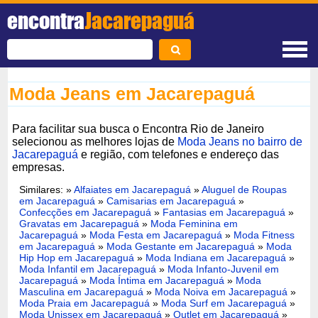
encontra
Jacarepaguá
Moda Jeans em Jacarepaguá
Para facilitar sua busca o Encontra Rio de Janeiro
selecionou as melhores lojas de
Moda Jeans no bairro de
Jacarepaguá
e região, com telefones e endereço das
empresas.
Similares: »
Alfaiates em Jacarepaguá
»
Aluguel de Roupas
em Jacarepaguá
»
Camisarias em Jacarepaguá
»
Confecções em Jacarepaguá
»
Fantasias em Jacarepaguá
»
Gravatas em Jacarepaguá
»
Moda Feminina em
Jacarepaguá
»
Moda Festa em Jacarepaguá
»
Moda Fitness
em Jacarepaguá
»
Moda Gestante em Jacarepaguá
»
Moda
Hip Hop em Jacarepaguá
»
Moda Indiana em Jacarepaguá
»
Moda Infantil em Jacarepaguá
»
Moda Infanto-Juvenil em
Jacarepaguá
»
Moda Íntima em Jacarepaguá
»
Moda
Masculina em Jacarepaguá
»
Moda Noiva em Jacarepaguá
»
Moda Praia em Jacarepaguá
»
Moda Surf em Jacarepaguá
»
Moda Unissex em Jacarepaguá
»
Outlet em Jacarepaguá
»